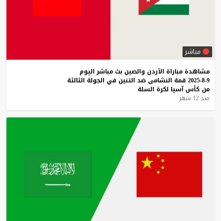
مباشر
مشاهدة
مباراة
الأردن
والصين
بث
مباشر
اليوم
9-8-2025
قمة
النشامى
ضد
التنين
في
الجولة
الثالثة
من
كأس
آسيا
لكرة
السلة
منذ 12 شهر