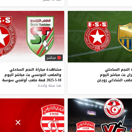
مباشر
النجم
الساحلي
مشاهدة
مباراة
النجم
الساحلي
ران
بث
مباشر
اليوم
والملعب
التونسي
بث
مباشر
اليوم
لعب
الشاذلي
زويتن
18-5-2025
قمة
ملعب
أولمبي
سوسة
منذ سنة واحدة