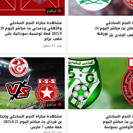
مباشر
 النجم الساحلي
مشاهدة مباراة النجم الساحلي
ومستقبل سليمان بث مباشر اليوم 24-
والأهل
بورقبة
9-2025 قمة تونسية سودانية على
ملعب عزام
منذ 11 شهر
مباشر
النجم
الساحلي
مشاهدة
مباراة
النجم
الساحلي
وإتحا
س
بث
مباشر
اليوم
بن
قردان
بث
مباشر
اليوم
21-8-2025
لأولمبي
بسوسة
قمة
ملعب
7
مارس
منذ 12 شهر