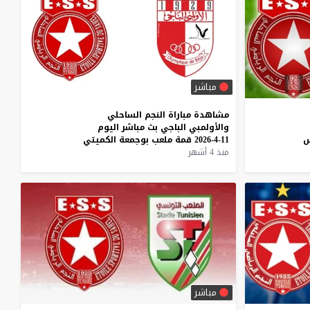
مباشر
مشاهدة
مباراة
النجم
الساحلي
والأولمبي
الباجي
بث
مباشر
اليوم
س
11-4-2026
قمة
ملعب
بوجمعة
الكميتي
منذ 4 أشهر
مباشر