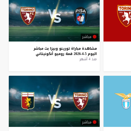
مباشر
مشاهدة
مباراة
تورينو
وبيزا
بث
مباشر
اليوم
5-4-2026
قمة
روميو
أنكونيتاني
منذ 4 أشهر
مباشر