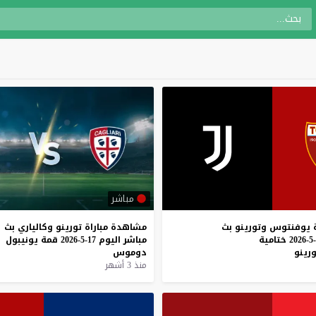
مباشر
يوفنتوس
وتورينو
بث
مشاهدة
مباراة
تورينو
وكالياري
بث
ختامية
مباشر
اليوم
17-5-2026
قمة
يونيبول
ورينو
دوموس
منذ 3 أشهر