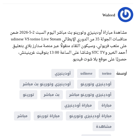
Waleed
مشاهدة مباراة أودينيزي وتورينو بث مباشر اليوم السبت 2-5-2026 ضمن
منافسات الجولة 35 من الدوري الإيطالي udinese VS torino Live Stream
على ملعب فريولي، وسيكون اللقاء منقولًا عبر منصة ستارز بلاي بتعليق
أحمد الخير وSTC TV وشاشا على الساعة 13:00 بتوقيت غرينيتش،
حصريًا على موقع يلا شوت فيديو.
اوسمة
torino
udinese
أودينيزي
أودينيزي وتورينو
أودينيزي وتورينو بث مباشر
أودينيزي وتورينو مباشر
بث مباشر
تورينو
مباراة
مباراة أودينيزي
مباراة أودينيزي وتورينو
مباراة تورينو
مباشر
مشاهدة