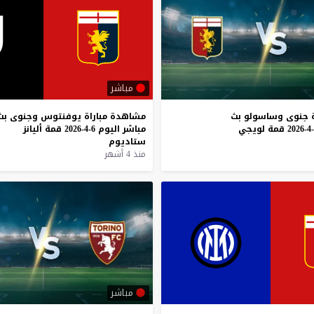
مباشر
جنوى
وساسولو
بث
مشاهدة
مباراة
يوفنتوس
وجنوى
بث
قمة
لويجي
مباشر
اليوم
6-4-2026
قمة
أليانز
ستاديوم
منذ 4 أشهر
مباشر