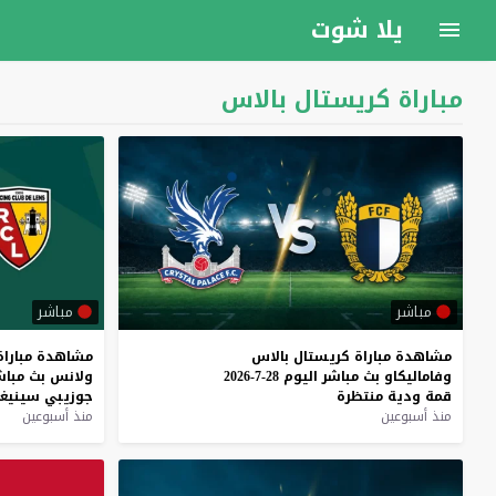
يلا شوت
مباراة كريستال بالاس
مباشر
مباشر
مشاهدة
مباراة
كريستال
بالاس
مشاهدة
مباراة
وفاماليكاو
بث
مباشر
اليوم
28-7-2026
ولانس
بث
مباش
قمة
ودية
منتظرة
جوزيبي
سينيغا
منذ أسبوعين
منذ أسبوعين