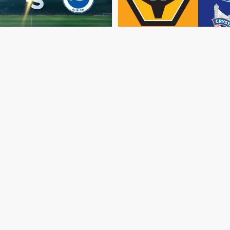
مباشر
وولفرهامبتون
مشاهدة
مباراة
كريستال
بالاس
س
بث
مباشر
اليوم
وبرايتون
بث
مباشر
اليوم
9-11-2025
مولينو
قمة
سيلهرست
بارك
منذ 9 أشهر
مباشر
ليفربول
وكريستال
مشاهدة
مباراة
آرسنال
وكريستال
اليوم
29-10-2025
قمة
بالاس
بث
مباشر
اليوم
26-10-2025
قمة
ملعب
الإمارات