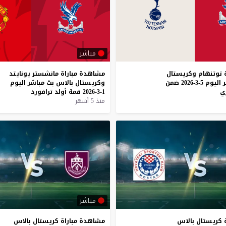
مباشر
توتنهام
وكريستال
مشاهدة
مباراة
مانشستر
يونايتد
اليوم
5-3-2026
ضمن
وكريستال
بالاس
بث
مباشر
اليوم
زي
1-3-2026
قمة
أولد
ترافورد
منذ 5 أشهر
مباشر
كريستال
بالاس
مشاهدة
مباراة
كريستال
بالاس