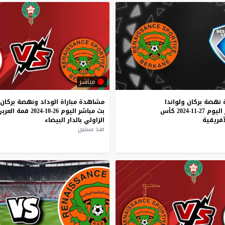
مباشر
نهضة
بركان
ولواندا
مشاهدة
مباراة
الوداد
ونهضة
بركان
اليوم
27-11-2024
كأس
بث
مباشر
اليوم
26-10-2024
قمة
العرب
أفريقية
الزاولي
بالدار
البيضاء
منذ سنتين