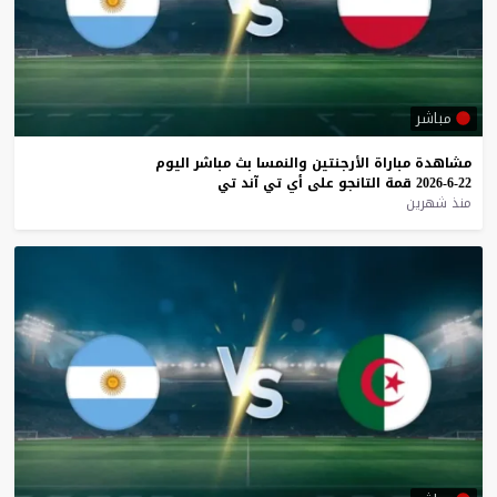
مباشر
مشاهدة
مباراة
الأرجنتين
والنمسا
بث
مباشر
اليوم
22-6-2026
قمة
التانجو
على
أي
تي
آند
تي
منذ شهرين