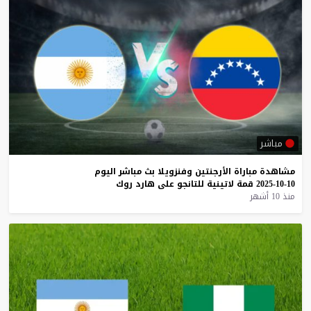
مباشر
مشاهدة
مباراة
الأرجنتين
وفنزويلا
بث
مباشر
اليوم
10-10-2025
قمة
لاتينية
للتانجو
على
هارد
روك
منذ 10 أشهر