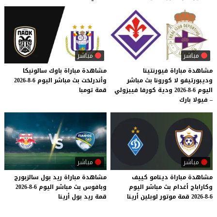
مباشر
مباشر
مشاهدة مباراة فيورنتينا
مشاهدة
مباراة
باوك
سالونيكا
وديبورتيفو لا كورونا بث مباشر
وأندرلخت
بث
مباشر
اليوم
6-8-2026
اليوم 6-8-2026 ودية كورفا فييزولي
قمة
تومبا
– فيولا بارك
مباشر
مباشر
مشاهدة
مباراة
دينامو
كييف
مشاهدة
مباراة
ريد
بول
سالزبورج
وكاراباج
أغدام
بث
مباشر
اليوم
وبافوس
بث
مباشر
اليوم
6-8-2026
6-8-2026
قمة
موتور
لوبلين
أرينا
قمة
ريد
بول
أرينا