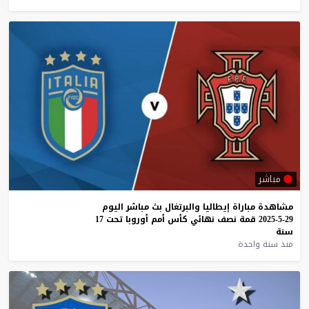
مباشر
مشاهدة
مباراة
إيطاليا
والبرتغال
بث
مباشر
اليوم
29-5-2025
قمة
نصف
نهائي
كأس
أمم
أوروبا
تحت
17
سنة
منذ سنة واحدة