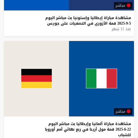
مباشر
مشاهدة
مباراة
إيطاليا
وإستونيا
بث
مباشر
اليوم
5-9-2025
قمة
الأزوري
في
التصفيات
على
جويس
منذ 11 شهر
مباشر
مشاهدة
مباراة
ألمانيا
وإيطاليا
بث
مباشر
اليوم
22-6-2025
قمة
مول
أرينا
في
ربع
نهائي
أمم
أوروبا
للشباب