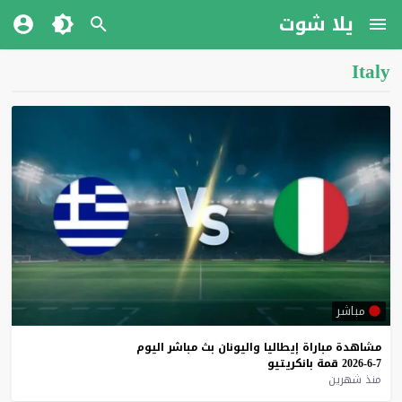
يلا شوت
Italy
مباشر
مشاهدة
مباراة
إيطاليا
واليونان
بث
مباشر
اليوم
7-6-2026
قمة
بانكريتيو
منذ شهرين