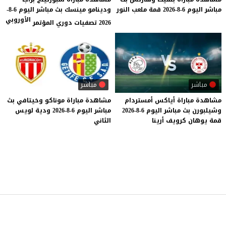
مباشر
اليوم
6-8-2026
قمة
ملعب
النور
ودينامو مينسك بث مباشر اليوم 6-8-
الأوروبي
2026 تصفيات دوري المؤتمر
مباشر
مباشر
مشاهدة
مباراة
أياكس
أمستردام
مشاهدة
مباراة
موناكو
وخيتافي
بث
وشيلبورن
بث
مباشر
اليوم
6-8-2026
مباشر
اليوم
6-8-2026
ودية
لويس
قمة
يوهان
كرويف
أرينا
الثاني
موقع يلا شوت
© 2023 جميع الحقوق محفوظة.