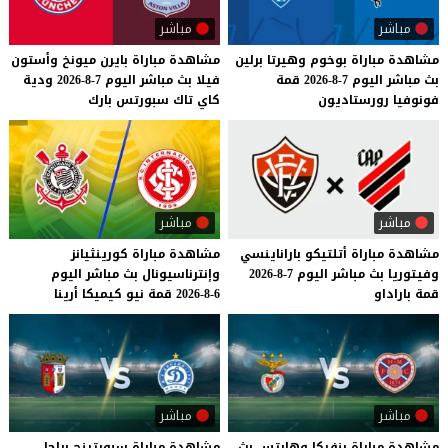
مباشر
مباشر
مشاهدة
مباراة
بوخوم
وهيرتا
برلين
مشاهدة
مباراة
بايرن
ميونخ
وأستون
بث
مباشر
اليوم
7-8-2026
قمة
فيلا
بث
مباشر
اليوم
7-8-2026
ودية
فونوفيا
رورستاديون
كاي
تاك
سبورتس
بارك
مباشر
مباشر
مشاهدة
مباراة
أتلتيكو
باراناينسي
مشاهدة
مباراة
كورينثيانز
وفيتوريا
بث
مباشر
اليوم
7-8-2026
وإنترناسيونال
بث
مباشر
اليوم
قمة
باراداو
6-8-2026
قمة
نيو
كيميكا
أرينا
مباشر
مباشر
مشاهدة
مباراة
بنفيكا
وهارتس
بث
مشاهدة مباراة سبورتينج براجا