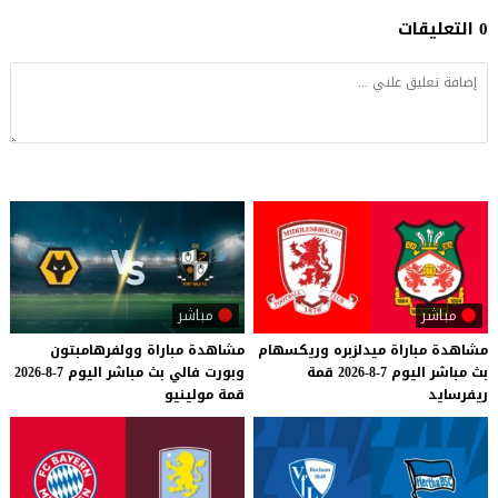
0 التعليقات
مباشر
مباشر
مشاهدة
مباراة
ميدلزبره
وريكسهام
مشاهدة
مباراة
وولفرهامبتون
بث
مباشر
اليوم
7-8-2026
قمة
وبورت
فالي
بث
مباشر
اليوم
7-8-2026
ريفرسايد
قمة
مولينيو