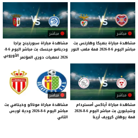
مباشر
مباشر
مشاهدة
مباراة
بنفيكا
وهارتس
بث
مشاهدة مباراة سبورتينج براجا
مباشر
اليوم
6-8-2026
قمة
ملعب
النور
ودينامو مينسك بث مباشر اليوم 6-8-
الأوروبي
2026 تصفيات دوري المؤتمر
مباشر
مباشر
مشاهدة
مباراة
أياكس
أمستردام
مشاهدة
مباراة
موناكو
وخيتافي
بث
وشيلبورن
بث
مباشر
اليوم
6-8-2026
مباشر
اليوم
6-8-2026
ودية
لويس
قمة
يوهان
كرويف
أرينا
الثاني