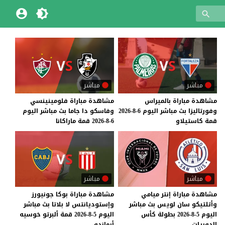
مباشر
مباشر
مشاهدة
مباراة
بالميراس
مشاهدة
مباراة
فلومينينسي
وفورتاليزا
بث
مباشر
اليوم
6-8-2026
وفاسكو
دا
جاما
بث
مباشر
اليوم
قمة
كاستيلاو
6-8-2026
قمة
ماراكانا
مباشر
مباشر
مشاهدة مباراة إنتر ميامي
مشاهدة مباراة بوكا جونيورز
وأتلتيكو سان لويس بث مباشر
وإستوديانتس لا بلاتا بث مباشر
اليوم 5-8-2026 بطولة كأس
اليوم 5-8-2026 قمة ألبرتو خوسيه
الدوريات
أرماندو