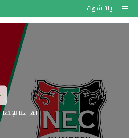
يلا شوت
انقر هنا للإنتق