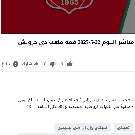
مشاهدة مباراة تفينتي وإن إي سي نيميجين بث مباشر اليوم 22-5-2025 قمة ملعب دي جرولش
0
0
شارك
تبليغ
مشاهدة مباراة تفينتي وإن إي سي نيميجين بث مباشر اليوم الخميس 22-5-2025 ضمن نصف نهائي بلاي أوف التأهل إلى دوري المؤتمر الأوروبي
twente vs nec live stream على ملعب دي جرولش فيستى، وسيكون اللقاء منقولًا عبر القنوات الرياضية المختصة، وذلك على الساعة 19:00
تفينتي
تفينتي وإن إي سي نيميجين