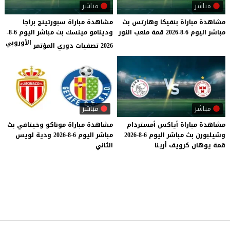
مباشر
مباشر
مشاهدة
مباراة
بنفيكا
وهارتس
بث
مشاهدة مباراة سبورتينج براجا
مباشر
اليوم
6-8-2026
قمة
ملعب
النور
ودينامو مينسك بث مباشر اليوم 6-8-
الأوروبي
2026 تصفيات دوري المؤتمر
مباشر
مباشر
مشاهدة
مباراة
أياكس
أمستردام
مشاهدة
مباراة
موناكو
وخيتافي
بث
وشيلبورن
بث
مباشر
اليوم
6-8-2026
مباشر
اليوم
6-8-2026
ودية
لويس
قمة
يوهان
كرويف
أرينا
الثاني