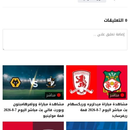
0 التعليقات
مباشر
مباشر
مشاهدة
مباراة
ميدلزبره
وريكسهام
مشاهدة
مباراة
وولفرهامبتون
بث
مباشر
اليوم
7-8-2026
قمة
وبورت
فالي
بث
مباشر
اليوم
7-8-2026
ريفرسايد
قمة
مولينيو