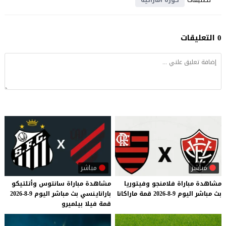
0 التعليقات
مباشر
مباشر
مشاهدة
مباراة
فلامنجو
وفيتوريا
مشاهدة
مباراة
سانتوس
وأتلتيكو
بث
مباشر
اليوم
9-8-2026
قمة
ماراكانا
باراناينسي
بث
مباشر
اليوم
9-8-2026
قمة
فيلا
بيلميرو