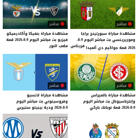
مباشر
مباشر
مشاهدة مباراة سبورتينج براجا
مشاهدة
مباراة
بنفيكا
وأكاديميكو
وموريرينسي بث مباشر اليوم 9-8-
فيزيو
بث
مباشر
اليوم
9-8-2026
قمة
فريتاس
ملعب
النور
2026 قمة جواكيم دي ألميدا
مباشر
مباشر
مشاهدة
مباراة
بالميراس
مشاهدة
مباراة
لاتسيو
وإنترناسيونال
بث
مباشر
اليوم
وفروسينوني
بث
مباشر
اليوم
9-8-2026
قمة
نوبانك
باركي
9-8-2026
ودية
بينيتو
ستيربي