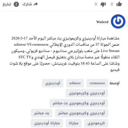
0
0
شارك
تبليغ
Waleed
مشاهدة مباراة أودينيزي وكريمونيزي بث مباشر اليوم الأحد 17-5-2026
ضمن الجولة 37 من منافسات الدوري الإيطالي udinese VS cremonese
Live Stream على ملعب بلوإنيرجي ستاديوم – ستاديو فريولي، وسيكون
اللقاء منقولًا عبر منصة ستارز بلاي بتعليق فيصل الهندي وSTC TV
وشاشا على الساعة 18:45 بتوقيت غرينيتش، حصريًا على موقع يلا شوت
فيديو.
اوسمة
cremonese
udinese
أودينيزي
أودينيزي وكريمونيزي
أودينيزي وكريمونيزي بث مباشر
أودينيزي وكريمونيزي مباشر
بث مباشر
كريمونيزي
مباراة
مباراة أودينيزي