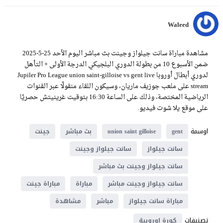
Waleed
مشاهدة مباراة سانت جيلواز وجينت بث مباشر اليوم الأحد 25-5-2025
ضمن الأسبوع 10 من بطولة الدوري البلجيكي الدرجة الأولى + التأهل
لدوري أبطال أوروبا Jupiler Pro League union saint-gilloise vs gent live
stream على ملعب جوزيف ماريان، وسيكون اللقاء منقولًا عبر القنوات
الرياضية المختصة، وذلك على الساعة 16:30 بتوقيت غرينيتش حصريًا
على موقع يلا شوت فيديو.
اوسمة
gent
union saint gilloise
بث مباشر
جينت
سانت جيلواز
سانت جيلواز وجينت
سانت جيلواز وجينت بث مباشر
سانت جيلواز وجينت مباشر
مباراة
مباراة جينت
مباراة سانت جيلواز
مباشر
مشاهدة
تصنيفات
كورة اوروبية