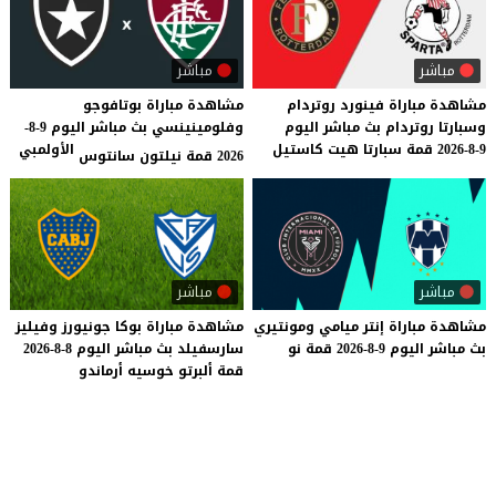
مباشر
مباشر
مشاهدة
مباراة
فينورد
روتردام
مشاهدة مباراة بوتافوجو
وسبارتا
روتردام
بث
مباشر
اليوم
وفلومينينسي بث مباشر اليوم 9-8-
9-8-2026
قمة
سبارتا
هيت
كاستيل
الأولمبي
2026 قمة نيلتون سانتوس
مباشر
مباشر
مشاهدة
مباراة
إنتر
ميامي
ومونتيري
مشاهدة
مباراة
بوكا
جونيورز
وفيليز
بث
مباشر
اليوم
9-8-2026
قمة
نو
سارسفيلد
بث
مباشر
اليوم
8-8-2026
قمة
ألبرتو
خوسيه
أرماندو