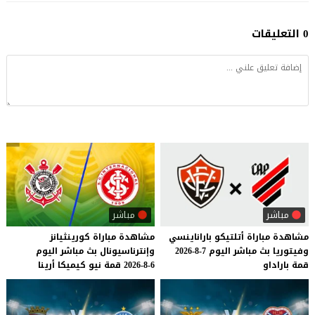
0 التعليقات
مباشر
مباشر
مشاهدة
مباراة
أتلتيكو
باراناينسي
مشاهدة
مباراة
كورينثيانز
وفيتوريا
بث
مباشر
اليوم
7-8-2026
وإنترناسيونال
بث
مباشر
اليوم
قمة
باراداو
6-8-2026
قمة
نيو
كيميكا
أرينا