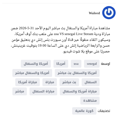
Waleed
مشاهدة مباراة أمريكا والسنغال بث مباشر اليوم الأحد 31-5-2026 ضمن
مباراة ودية usa VS senegal Live Stream على ملعب بنك أوف أمريكا،
وسيكون اللقاء منقولًا عبر قناة أون سبورت بلس إتش دي بتعليق مؤمن
حسن والرابعة الرياضية إتش دي على الساعة 19:00 بتوقيت غرينيتش،
حصريًا على موقع يلا شوت فيديو.
اوسمة
senegal
usa
أمريكا
أمريكا والسنغال
أمريكا والسنغال بث مباشر
أمريكا والسنغال مباشر
السنغال
بث مباشر
مباراة
مباراة أمريكا
مباراة أمريكا والسنغال
مباراة السنغال
مباشر
مشاهدة
تصنيفات
كورة عالمية