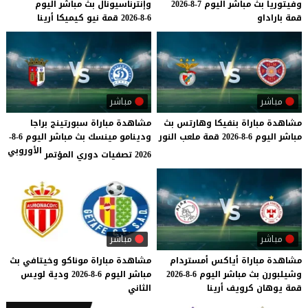
وفيتوريا
بث
مباشر
اليوم
7-8-2026
وإنترناسيونال
بث
مباشر
اليوم
قمة
باراداو
6-8-2026
قمة
نيو
كيميكا
أرينا
مباشر
مباشر
مشاهدة
مباراة
بنفيكا
وهارتس
بث
مشاهدة مباراة سبورتينج براجا
مباشر
اليوم
6-8-2026
قمة
ملعب
النور
ودينامو مينسك بث مباشر اليوم 6-8-
الأوروبي
2026 تصفيات دوري المؤتمر
مباشر
مباشر
مشاهدة
مباراة
أياكس
أمستردام
مشاهدة
مباراة
موناكو
وخيتافي
بث
وشيلبورن
بث
مباشر
اليوم
6-8-2026
مباشر
اليوم
6-8-2026
ودية
لويس
قمة
يوهان
كرويف
أرينا
الثاني