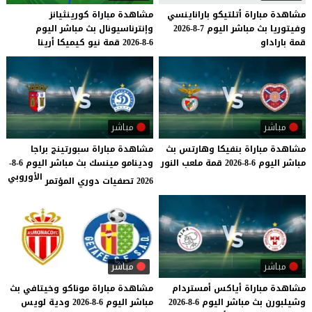
مشاهدة
مباراة
أتلتيكو
باراناينسي
مشاهدة
مباراة
كورينثيانز
وفيتوريا
بث
مباشر
اليوم
7-8-2026
وإنترناسيونال
بث
مباشر
اليوم
قمة
باراداو
6-8-2026
قمة
نيو
كيميكا
أرينا
مباشر
مباشر
مشاهدة
مباراة
بنفيكا
وهارتس
بث
مشاهدة مباراة سبورتينج براجا
مباشر
اليوم
6-8-2026
قمة
ملعب
النور
ودينامو مينسك بث مباشر اليوم 6-8-
الأوروبي
2026 تصفيات دوري المؤتمر
مباشر
مباشر
مشاهدة
مباراة
أياكس
أمستردام
مشاهدة
مباراة
موناكو
وخيتافي
بث
وشيلبورن
بث
مباشر
اليوم
6-8-2026
مباشر
اليوم
6-8-2026
ودية
لويس