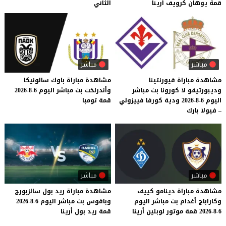
قمة
يوهان
كرويف
أرينا
الثاني
مباشر
مباشر
مشاهدة مباراة فيورنتينا
مشاهدة
مباراة
باوك
سالونيكا
وديبورتيفو لا كورونا بث مباشر
وأندرلخت
بث
مباشر
اليوم
6-8-2026
اليوم 6-8-2026 ودية كورفا فييزولي
قمة
تومبا
– فيولا بارك
مباشر
مباشر
مشاهدة
مباراة
دينامو
كييف
مشاهدة
مباراة
ريد
بول
سالزبورج
وكاراباج
أغدام
بث
مباشر
اليوم
وبافوس
بث
مباشر
اليوم
6-8-2026
6-8-2026
قمة
موتور
لوبلين
أرينا
قمة
ريد
بول
أرينا