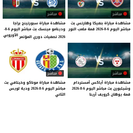
مباشر
مباشر
مشاهدة
مباراة
بنفيكا
وهارتس
بث
مشاهدة مباراة سبورتينج براجا
مباشر
اليوم
6-8-2026
قمة
ملعب
النور
ودينامو مينسك بث مباشر اليوم 6-8-
الأوروبي
2026 تصفيات دوري المؤتمر
مباشر
مباشر
مشاهدة
مباراة
أياكس
أمستردام
مشاهدة
مباراة
موناكو
وخيتافي
بث
وشيلبورن
بث
مباشر
اليوم
6-8-2026
مباشر
اليوم
6-8-2026
ودية
لويس
قمة
يوهان
كرويف
أرينا
الثاني