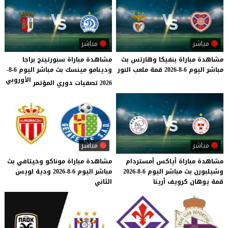
مباشر
مباشر
مشاهدة
مباراة
بنفيكا
وهارتس
بث
مشاهدة مباراة سبورتينج براجا
مباشر
اليوم
6-8-2026
قمة
ملعب
النور
ودينامو مينسك بث مباشر اليوم 6-8-
الأوروبي
2026 تصفيات دوري المؤتمر
مباشر
مباشر
مشاهدة
مباراة
أياكس
أمستردام
مشاهدة
مباراة
موناكو
وخيتافي
بث
وشيلبورن
بث
مباشر
اليوم
6-8-2026
مباشر
اليوم
6-8-2026
ودية
لويس
قمة
يوهان
كرويف
أرينا
الثاني