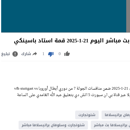
202 قمة استاد باسينكي
1
0
شارك
تبليغ
مشاهدة مباراة شتوتجارت وسلوفان براتيسلافا بث مباشر اليوم الثلاثاء 21-1-2025 ضمن منافسات الجولة 7 من دوري أبطال أوروبا vfb stuttgart vs
slovan bratislava live stream على استاد باسينكي، وسيكون اللقاء منقولا عبر قناة بي ان سبورت 5 اتش دي بتعليق عبد الله الغامدي على الساعة
ان براتيسلافا
شتوتجارت
راتيسلافا بث مباشر
شتوتجارت وسلوفان براتيسلافا مباشر