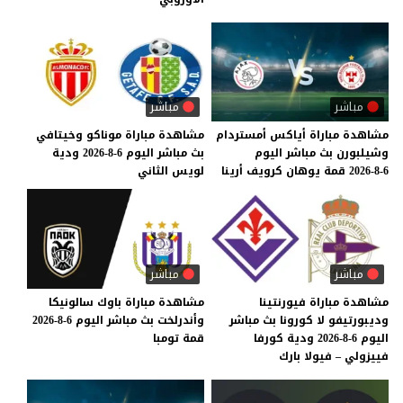
مباشر
مباشر
مشاهدة
مباراة
أياكس
أمستردام
مشاهدة
مباراة
موناكو
وخيتافي
وشيلبورن
بث
مباشر
اليوم
بث
مباشر
اليوم
6-8-2026
ودية
6-8-2026
قمة
يوهان
كرويف
أرينا
لويس
الثاني
مباشر
مباشر
مشاهدة مباراة فيورنتينا
مشاهدة
مباراة
باوك
سالونيكا
وديبورتيفو لا كورونا بث مباشر
وأندرلخت
بث
مباشر
اليوم
6-8-2026
اليوم 6-8-2026 ودية كورفا
قمة
تومبا
فييزولي – فيولا بارك