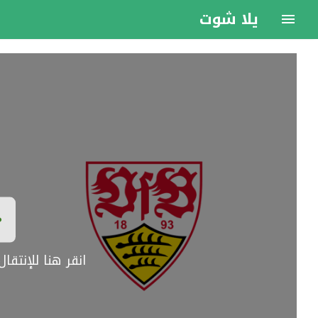
يلا شوت
انقر هنا للإنتق