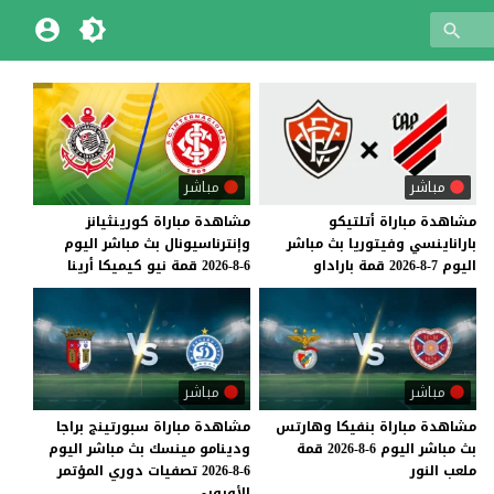
مباشر
مباشر
مشاهدة
مباراة
أتلتيكو
مشاهدة
مباراة
كورينثيانز
باراناينسي
وفيتوريا
بث
مباشر
وإنترناسيونال
بث
مباشر
اليوم
اليوم
7-8-2026
قمة
باراداو
6-8-2026
قمة
نيو
كيميكا
أرينا
مباشر
مباشر
مشاهدة
مباراة
بنفيكا
وهارتس
مشاهدة مباراة سبورتينج براجا
بث
مباشر
اليوم
6-8-2026
قمة
ودينامو مينسك بث مباشر اليوم
ملعب
النور
6-8-2026 تصفيات دوري المؤتمر
الأوروبي