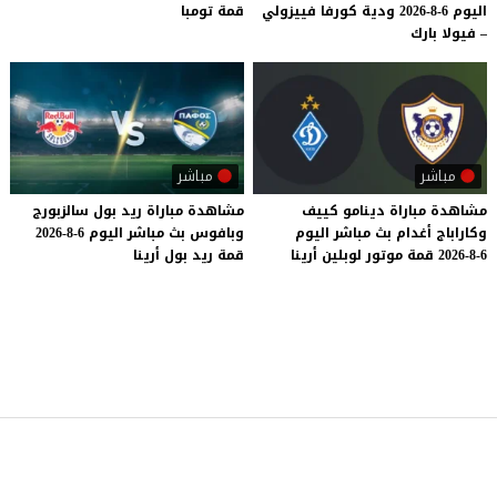
اليوم 6-8-2026 ودية كورفا فييزولي
قمة
تومبا
– فيولا بارك
مباشر
مباشر
مشاهدة
مباراة
دينامو
كييف
مشاهدة
مباراة
ريد
بول
سالزبورج
وكاراباج
أغدام
بث
مباشر
اليوم
وبافوس
بث
مباشر
اليوم
6-8-2026
6-8-2026
قمة
موتور
لوبلين
أرينا
قمة
ريد
بول
أرينا
موقع يلا شوت
© 2023 جميع الحقوق محفوظة.