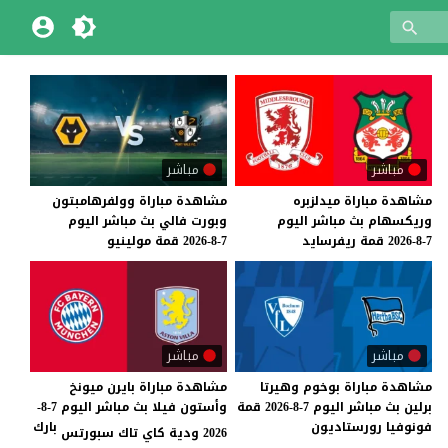
مباشر
مباشر
مشاهدة
مباراة
ميدلزبره
مشاهدة
مباراة
وولفرهامبتون
وريكسهام
بث
مباشر
اليوم
وبورت
فالي
بث
مباشر
اليوم
7-8-2026
قمة
ريفرسايد
7-8-2026
قمة
مولينيو
مباشر
مباشر
مشاهدة
مباراة
بوخوم
وهيرتا
مشاهدة مباراة بايرن ميونخ
برلين
بث
مباشر
اليوم
7-8-2026
قمة
وأستون فيلا بث مباشر اليوم 7-8-
فونوفيا
رورستاديون
بارك
2026 ودية كاي تاك سبورتس