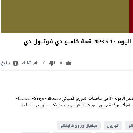
مشاهدة مباراة فياريال ورايو فاليكانو بث مباشر اليوم 17-5-2026 قمة كامبو دي فوتبول دي
0
0
شارك
تبليغ
مشاهدة مباراة فياريال ورايو فاليكانو بث مباشر اليوم الأحد 17-5-2026 ضمن الجولة 37 من منافسات الدوري الأسباني villarreal VS rayo vallecano
Live Stream على ملعب كامبو دي فوتبول دي فاليكاس، وسيكون اللقاء منقولًا عبر قناة بي إن سبورت 6 إتش دي بتعليق بكر علوان على الساعة
نو
فياريال
فياريال ورايو فاليكانو