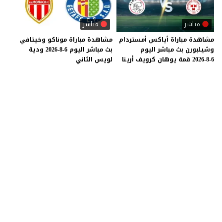
مباشر
مباشر
مشاهدة
مباراة
أياكس
أمستردام
مشاهدة
مباراة
موناكو
وخيتافي
وشيلبورن
بث
مباشر
اليوم
بث
مباشر
اليوم
6-8-2026
ودية
6-8-2026
قمة
يوهان
كرويف
أرينا
لويس
الثاني