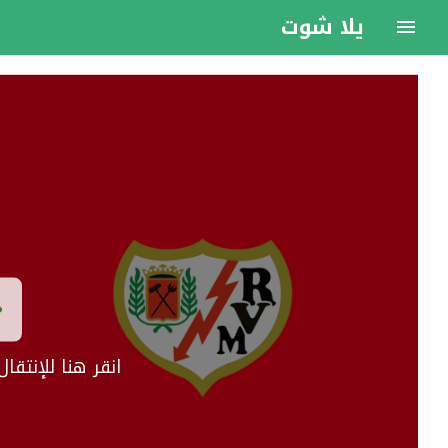
يلا شوت
انقر هنا للإنتق