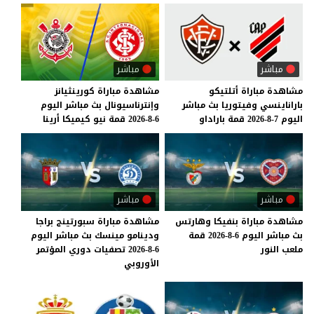
مباشر
مباشر
مشاهدة
مباراة
أتلتيكو
مشاهدة
مباراة
كورينثيانز
باراناينسي
وفيتوريا
بث
مباشر
وإنترناسيونال
بث
مباشر
اليوم
اليوم
7-8-2026
قمة
باراداو
6-8-2026
قمة
نيو
كيميكا
أرينا
مباشر
مباشر
مشاهدة
مباراة
بنفيكا
وهارتس
مشاهدة مباراة سبورتينج براجا
بث
مباشر
اليوم
6-8-2026
قمة
ودينامو مينسك بث مباشر اليوم
ملعب
النور
6-8-2026 تصفيات دوري المؤتمر
الأوروبي