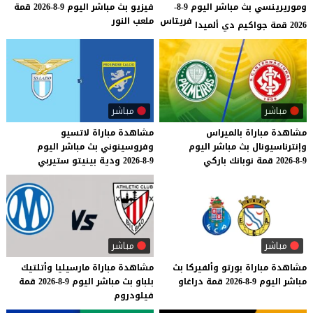
وموريرينسي بث مباشر اليوم 9-8-
فيزيو
بث
مباشر
اليوم
9-8-2026
قمة
فريتاس
ملعب
النور
2026 قمة جواكيم دي ألميدا
مباشر
مباشر
مشاهدة
مباراة
بالميراس
مشاهدة
مباراة
لاتسيو
وإنترناسيونال
بث
مباشر
اليوم
وفروسينوني
بث
مباشر
اليوم
9-8-2026
قمة
نوبانك
باركي
9-8-2026
ودية
بينيتو
ستيربي
مباشر
مباشر
مشاهدة
مباراة
بورتو
وألفيركا
بث
مشاهدة
مباراة
مارسيليا
وأتلتيك
مباشر
اليوم
9-8-2026
قمة
دراغاو
بلباو
بث
مباشر
اليوم
9-8-2026
قمة
فيلودروم