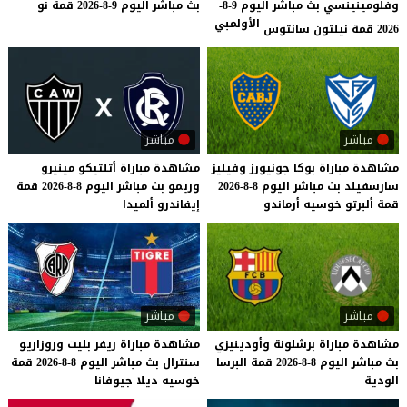
وفلومينينسي بث مباشر اليوم 9-8-
بث
مباشر
اليوم
9-8-2026
قمة
نو
الأولمبي
2026 قمة نيلتون سانتوس
مباشر
مباشر
مشاهدة
مباراة
بوكا
جونيورز
وفيليز
مشاهدة
مباراة
أتلتيكو
مينيرو
سارسفيلد
بث
مباشر
اليوم
8-8-2026
وريمو
بث
مباشر
اليوم
8-8-2026
قمة
قمة
ألبرتو
خوسيه
أرماندو
إيفاندرو
ألميدا
مباشر
مباشر
مشاهدة
مباراة
برشلونة
وأودينيزي
مشاهدة
مباراة
ريفر
بليت
وروزاريو
بث
مباشر
اليوم
8-8-2026
قمة
البرسا
سنترال
بث
مباشر
اليوم
8-8-2026
قمة
الودية
خوسيه
ديلا
جيوفانا