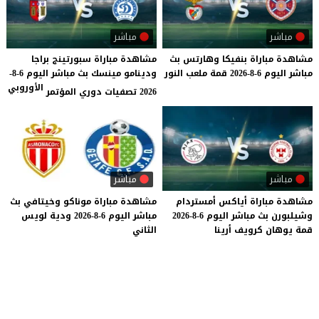
مباشر
مباشر
مشاهدة
مباراة
بنفيكا
وهارتس
بث
مشاهدة مباراة سبورتينج براجا
مباشر
اليوم
6-8-2026
قمة
ملعب
النور
ودينامو مينسك بث مباشر اليوم 6-8-
الأوروبي
2026 تصفيات دوري المؤتمر
مباشر
مباشر
مشاهدة
مباراة
أياكس
أمستردام
مشاهدة
مباراة
موناكو
وخيتافي
بث
وشيلبورن
بث
مباشر
اليوم
6-8-2026
مباشر
اليوم
6-8-2026
ودية
لويس
قمة
يوهان
كرويف
أرينا
الثاني