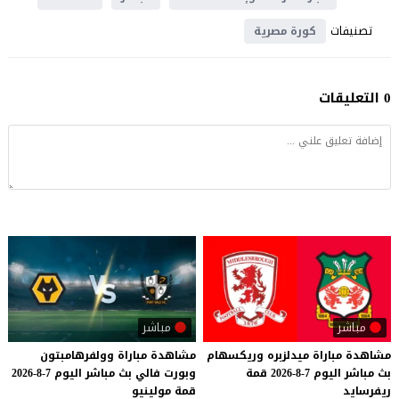
تصنيفات
كورة مصرية
0 التعليقات
مباشر
مباشر
مشاهدة
مباراة
ميدلزبره
وريكسهام
مشاهدة
مباراة
وولفرهامبتون
بث
مباشر
اليوم
7-8-2026
قمة
وبورت
فالي
بث
مباشر
اليوم
7-8-2026
ريفرسايد
قمة
مولينيو