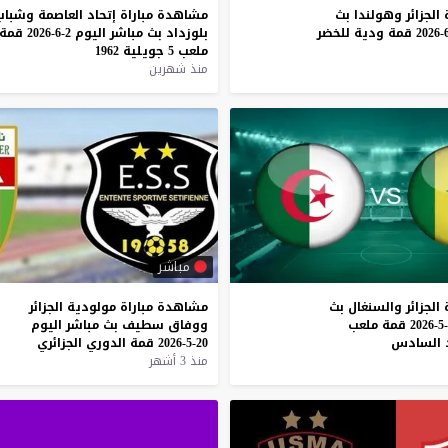
الجزائر
وهولندا
بث
مشاهدة
مباراة
إتحاد
العاصمة
وشباب
قمة
ودية
للخضر
بلوزداد
بث
مباشر
اليوم
2-6-2026
قمة
ملعب
5
جويلية
1962
منذ شهرين
مباشر
الجزائر
والسنغال
بث
مشاهدة
مباراة
مولودية
الجزائر
قمة
ملعب
ووفاق
سطيف
بث
مباشر
اليوم
السادس
20-5-2026
قمة
الدوري
الجزائري
منذ 3 أشهر