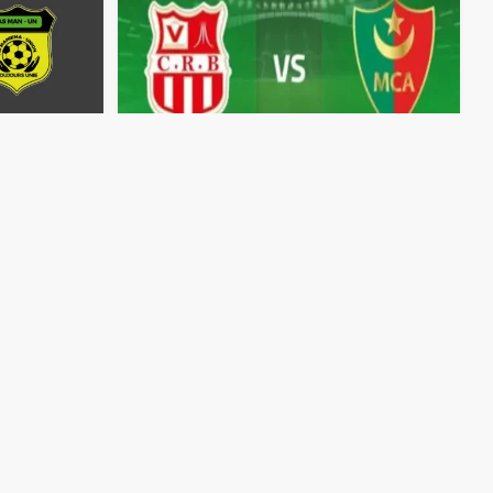
مباشر
مباشر
مشاهدة
مباراة
شباب
بلوزداد
مشاهدة
مباراة
ومولودية
الجزائر
بث
مباشر
اليوم
بث
مباشر
اليوم
25-3-2026
قمة
ملعب
نيلسون
مانديلا
جويلية
1962
منذ 5 أشهر
منذ 5 أشهر
مباشر
مباشر