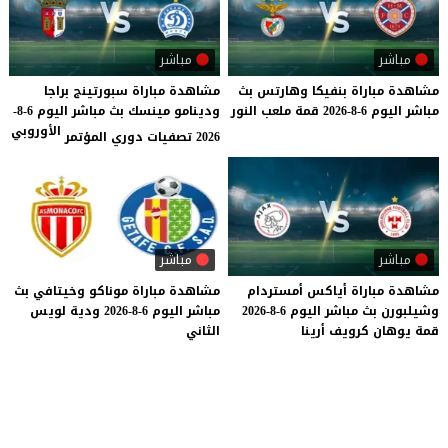
مباشر
مباشر
مشاهدة
مباراة
بنفيكا
وهارتس
بث
مشاهدة مباراة سبورتينج براجا
مباشر
اليوم
6-8-2026
قمة
ملعب
النور
ودينامو مينسك بث مباشر اليوم 6-8-
الأوروبي
2026 تصفيات دوري المؤتمر
مباشر
مباشر
مشاهدة
مباراة
أياكس
أمستردام
مشاهدة
مباراة
موناكو
وخيتافي
بث
وشيلبورن
بث
مباشر
اليوم
6-8-2026
مباشر
اليوم
6-8-2026
ودية
لويس
قمة
يوهان
كرويف
أرينا
الثاني