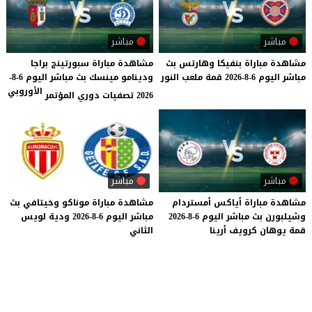
مباشر
مباشر
مشاهدة
مباراة
بنفيكا
وهارتس
بث
مشاهدة مباراة سبورتينج براجا
مباشر
اليوم
6-8-2026
قمة
ملعب
النور
ودينامو مينسك بث مباشر اليوم 6-8-
الأوروبي
2026 تصفيات دوري المؤتمر
مباشر
مباشر
مشاهدة
مباراة
أياكس
أمستردام
مشاهدة
مباراة
موناكو
وخيتافي
بث
وشيلبورن
بث
مباشر
اليوم
6-8-2026
مباشر
اليوم
6-8-2026
ودية
لويس
قمة
يوهان
كرويف
أرينا
الثاني