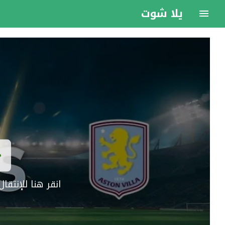
يلا شوت
انقر هنا للإنتق