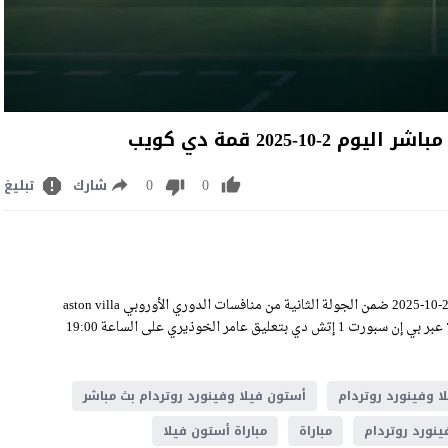
2025 قمة دي كويب
0
0
شارك
تبليغ
مشاهدة مباراة أستون فيلا وفينورد روتردام بث مباشر اليوم الخميس 2-10-2025 ضمن الجولة الثانية من منافسات الدوري الأوروبي aston villa
VS feyenoord Live Stream على ملعب دي كويب، وسيكون اللقاء منقولًا عبر بي إن سبورت 1 إتش دي بتعليق عامر الخوذيري على الساعة 19:00
ا وفينورد روتردام
أستون فيلا وفينورد روتردام بث مباشر
ينورد روتردام
مباراة
مباراة أستون فيلا