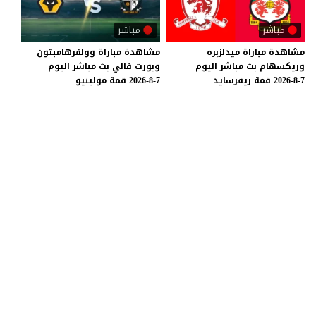
مباشر
مباشر
مشاهدة
مباراة
ميدلزبره
مشاهدة
مباراة
وولفرهامبتون
وريكسهام
بث
مباشر
اليوم
وبورت
فالي
بث
مباشر
اليوم
7-8-2026
قمة
ريفرسايد
7-8-2026
قمة
مولينيو