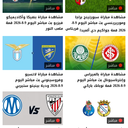
مباشر
مباشر
مشاهدة مباراة سبورتينج براجا
مشاهدة
مباراة
بنفيكا
وأكاديميكو
وموريرينسي بث مباشر اليوم 9-8-
فيزيو
بث
مباشر
اليوم
9-8-2026
قمة
فريتاس
ملعب
النور
2026 قمة جواكيم دي ألميدا
مباشر
مباشر
مشاهدة
مباراة
بالميراس
مشاهدة
مباراة
لاتسيو
وإنترناسيونال
بث
مباشر
اليوم
وفروسينوني
بث
مباشر
اليوم
9-8-2026
قمة
نوبانك
باركي
9-8-2026
ودية
بينيتو
ستيربي
مباشر
مباشر