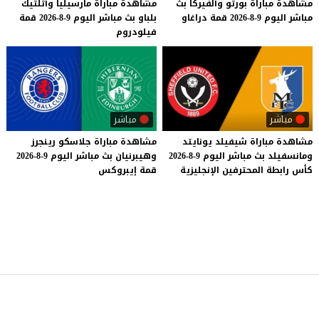
مشاهدة
مباراة
بورتو
وألفيركا
بث
مشاهدة
مباراة
مارسيليا
وأتلتيك
مباشر
اليوم
9-8-2026
قمة
دراغاو
بلباو
بث
مباشر
اليوم
9-8-2026
قمة
فيلودروم
مباشر
مباشر
مشاهدة
مباراة
شيفيلد
يونايتد
مشاهدة
مباراة
جلاسكو
رينجرز
ومانسفيلد
بث
مباشر
اليوم
9-8-2026
وهيبرنيان
بث
مباشر
اليوم
9-8-2026
كأس
رابطة
المحترفين
الإنجليزية
قمة
إيبروكس
موقع يلا شوت
© 2023 جميع الحقوق محفوظة.