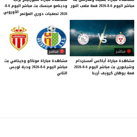
مباشر
اليوم
6-8-2026
قمة
ملعب
النور
ودينامو مينسك بث مباشر اليوم 6-8-
الأوروبي
2026 تصفيات دوري المؤتمر
مباشر
مباشر
مشاهدة
مباراة
أياكس
أمستردام
مشاهدة
مباراة
موناكو
وخيتافي
بث
وشيلبورن
بث
مباشر
اليوم
6-8-2026
مباشر
اليوم
6-8-2026
ودية
لويس
قمة
يوهان
كرويف
أرينا
الثاني
موقع يلا شوت
© 2023 جميع الحقوق محفوظة.