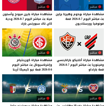
مباشر
مباشر
مشاهدة
مباراة
بوخوم
وهيرتا
برلين
مشاهدة
مباراة
بايرن
ميونخ
وأستون
بث
مباشر
اليوم
7-8-2026
قمة
فيلا
بث
مباشر
اليوم
7-8-2026
ودية
فونوفيا
رورستاديون
كاي
تاك
سبورتس
بارك
مباشر
مباشر
مشاهدة
مباراة
أتلتيكو
باراناينسي
مشاهدة
مباراة
كورينثيانز
وفيتوريا
بث
مباشر
اليوم
7-8-2026
وإنترناسيونال
بث
مباشر
اليوم
قمة
باراداو
6-8-2026
قمة
نيو
كيميكا
أرينا
مباشر
مباشر
مشاهدة
مباراة
بنفيكا
وهارتس
بث
مشاهدة مباراة سبورتينج براجا