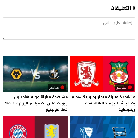
0 التعليقات
مباشر
مباشر
مشاهدة
مباراة
ميدلزبره
وريكسهام
مشاهدة
مباراة
وولفرهامبتون
بث
مباشر
اليوم
7-8-2026
قمة
وبورت
فالي
بث
مباشر
اليوم
7-8-2026
ريفرسايد
قمة
مولينيو