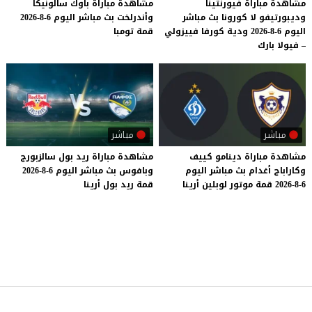
مشاهدة مباراة فيورنتينا
مشاهدة
مباراة
باوك
سالونيكا
وديبورتيفو لا كورونا بث مباشر
وأندرلخت
بث
مباشر
اليوم
6-8-2026
اليوم 6-8-2026 ودية كورفا فييزولي
قمة
تومبا
– فيولا بارك
مباشر
مباشر
مشاهدة
مباراة
دينامو
كييف
مشاهدة
مباراة
ريد
بول
سالزبورج
وكاراباج
أغدام
بث
مباشر
اليوم
وبافوس
بث
مباشر
اليوم
6-8-2026
6-8-2026
قمة
موتور
لوبلين
أرينا
قمة
ريد
بول
أرينا
موقع يلا شوت
© 2023 جميع الحقوق محفوظة.