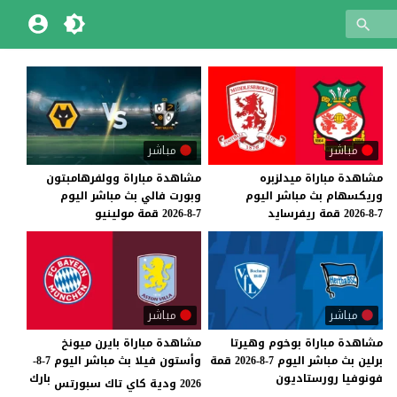
مباشر
مباشر
مشاهدة
مباراة
ميدلزبره
مشاهدة
مباراة
وولفرهامبتون
وريكسهام
بث
مباشر
اليوم
وبورت
فالي
بث
مباشر
اليوم
7-8-2026
قمة
ريفرسايد
7-8-2026
قمة
مولينيو
مباشر
مباشر
مشاهدة
مباراة
بوخوم
وهيرتا
مشاهدة مباراة بايرن ميونخ
برلين
بث
مباشر
اليوم
7-8-2026
قمة
وأستون فيلا بث مباشر اليوم 7-8-
فونوفيا
رورستاديون
بارك
2026 ودية كاي تاك سبورتس