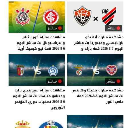
مباشر
مباشر
مشاهدة
مباراة
أتلتيكو
مشاهدة
مباراة
كورينثيانز
باراناينسي
وفيتوريا
بث
مباشر
وإنترناسيونال
بث
مباشر
اليوم
اليوم
7-8-2026
قمة
باراداو
6-8-2026
قمة
نيو
كيميكا
أرينا
مباشر
مباشر
مشاهدة
مباراة
بنفيكا
وهارتس
مشاهدة مباراة سبورتينج براجا
بث
مباشر
اليوم
6-8-2026
قمة
ودينامو مينسك بث مباشر اليوم
ملعب
النور
6-8-2026 تصفيات دوري المؤتمر
الأوروبي