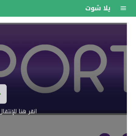
يلا شوت
انقر هنا للإنتق