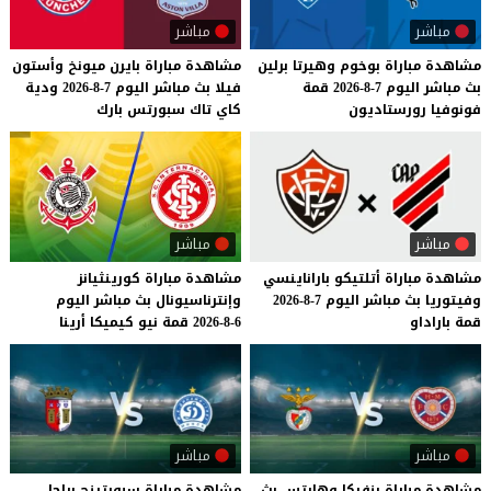
مباشر
مباشر
مشاهدة
مباراة
بوخوم
وهيرتا
برلين
مشاهدة
مباراة
بايرن
ميونخ
وأستون
بث
مباشر
اليوم
7-8-2026
قمة
فيلا
بث
مباشر
اليوم
7-8-2026
ودية
فونوفيا
رورستاديون
كاي
تاك
سبورتس
بارك
مباشر
مباشر
مشاهدة
مباراة
أتلتيكو
باراناينسي
مشاهدة
مباراة
كورينثيانز
وفيتوريا
بث
مباشر
اليوم
7-8-2026
وإنترناسيونال
بث
مباشر
اليوم
قمة
باراداو
6-8-2026
قمة
نيو
كيميكا
أرينا
مباشر
مباشر
مشاهدة
مباراة
بنفيكا
وهارتس
بث
مشاهدة مباراة سبورتينج براجا