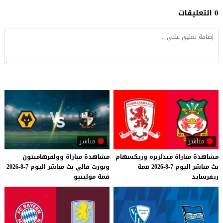
0 التعليقات
مباشر
مباشر
مشاهدة
مباراة
ميدلزبره
وريكسهام
مشاهدة
مباراة
وولفرهامبتون
بث
مباشر
اليوم
7-8-2026
قمة
وبورت
فالي
بث
مباشر
اليوم
7-8-2026
ريفرسايد
قمة
مولينيو