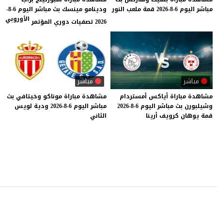
مباشر
اليوم
6-8-2026
قمة
ملعب
النور
ودينامو مينسك بث مباشر اليوم 6-8-
الأوروبي
2026 تصفيات دوري المؤتمر
مباشر
مباشر
مشاهدة
مباراة
أياكس
أمستردام
مشاهدة
مباراة
موناكو
وخيتافي
بث
وشيلبورن
بث
مباشر
اليوم
6-8-2026
مباشر
اليوم
6-8-2026
ودية
لويس
قمة
يوهان
كرويف
أرينا
الثاني
موقع يلا شوت
© 2023 جميع الحقوق محفوظة.