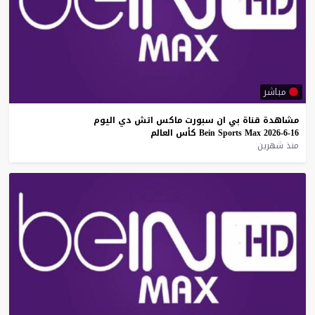
مباشر
مشاهدة
قناة
بي
ان
سبورت
ماكس
اتش
دي
اليوم
16-6-2026
Max
Sports
Bein
كأس
العالم
منذ شهرين