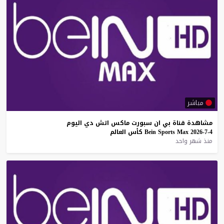
مباشر
مشاهدة
قناة
بي
ان
سبورت
ماكس
اتش
دي
اليوم
4-7-2026
Max
Sports
Bein
كأس
العالم
منذ شهر واحد