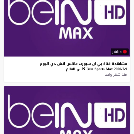
مباشر
مشاهدة
قناة
بي
ان
سبورت
ماكس
اتش
دي
اليوم
9-7-2026
Max
Sports
Bein
كأس
العالم
منذ شهر واحد