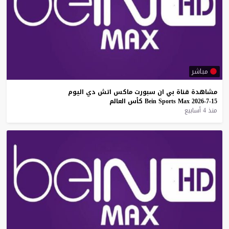
مباشر
مشاهدة
قناة
بي
ان
سبورت
ماكس
اتش
دي
اليوم
15-7-2026
Max
Sports
Bein
كأس
العالم
منذ 4 أسابيع