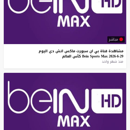
مباشر
مشاهدة
قناة
بي
ان
سبورت
ماكس
اتش
دي
اليوم
29-6-2026
Max
Sports
Bein
كأس
العالم
منذ شهر واحد