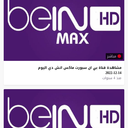
مباشر
مشاهدة
قناة
بي
ان
سبورت
ماكس
اتش
دي
اليوم
14-12-2022
منذ 4 سنوات