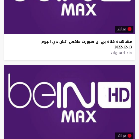
مباشر
مشاهدة
قناة
بي
ان
سبورت
ماكس
اتش
دي
اليوم
13-12-2022
منذ 4 سنوات
مباشر