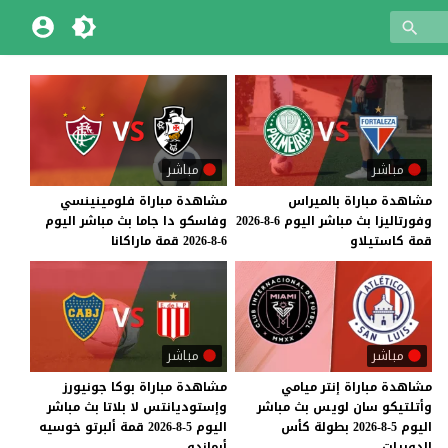
مباشر
مباشر
مشاهدة
مباراة
بالميراس
مشاهدة
مباراة
فلومينينسي
وفورتاليزا
بث
مباشر
اليوم
6-8-2026
وفاسكو
دا
جاما
بث
مباشر
اليوم
قمة
كاستيلاو
6-8-2026
قمة
ماراكانا
مباشر
مباشر
مشاهدة مباراة إنتر ميامي
مشاهدة مباراة بوكا جونيورز
وأتلتيكو سان لويس بث مباشر
وإستوديانتس لا بلاتا بث مباشر
اليوم 5-8-2026 بطولة كأس
اليوم 5-8-2026 قمة ألبرتو خوسيه
الدوريات
أرماندو