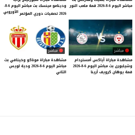
مباشر
اليوم
6-8-2026
قمة
ملعب
النور
ودينامو مينسك بث مباشر اليوم 6-8-
الأوروبي
2026 تصفيات دوري المؤتمر
مباشر
مباشر
مشاهدة
مباراة
أياكس
أمستردام
مشاهدة
مباراة
موناكو
وخيتافي
بث
وشيلبورن
بث
مباشر
اليوم
6-8-2026
مباشر
اليوم
6-8-2026
ودية
لويس
قمة
يوهان
كرويف
أرينا
الثاني
موقع يلا شوت
© 2023 جميع الحقوق محفوظة.