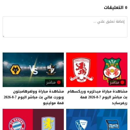
0 التعليقات
مباشر
مباشر
مشاهدة
مباراة
ميدلزبره
وريكسهام
مشاهدة
مباراة
وولفرهامبتون
بث
مباشر
اليوم
7-8-2026
قمة
وبورت
فالي
بث
مباشر
اليوم
7-8-2026
ريفرسايد
قمة
مولينيو