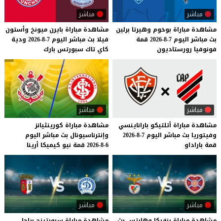
مباشر
مباشر
مشاهدة
مباراة
بوخوم
وهيرتا
برلين
مشاهدة
مباراة
بايرن
ميونخ
وأستون
بث
مباشر
اليوم
7-8-2026
قمة
فيلا
بث
مباشر
اليوم
7-8-2026
ودية
فونوفيا
رورستاديون
كاي
تاك
سبورتس
بارك
مباشر
مباشر
مشاهدة
مباراة
أتلتيكو
باراناينسي
مشاهدة
مباراة
كورينثيانز
وفيتوريا
بث
مباشر
اليوم
7-8-2026
وإنترناسيونال
بث
مباشر
اليوم
قمة
باراداو
6-8-2026
قمة
نيو
كيميكا
أرينا
مباشر
مباشر
مشاهدة
مباراة
بنفيكا
وهارتس
بث
مشاهدة مباراة سبورتينج براجا