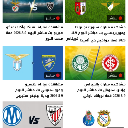
مباشر
مباشر
مشاهدة مباراة سبورتينج براجا
مشاهدة
مباراة
بنفيكا
وأكاديميكو
وموريرينسي بث مباشر اليوم 9-8-
فيزيو
بث
مباشر
اليوم
9-8-2026
قمة
فريتاس
ملعب
النور
2026 قمة جواكيم دي ألميدا
مباشر
مباشر
مشاهدة
مباراة
بالميراس
مشاهدة
مباراة
لاتسيو
وإنترناسيونال
بث
مباشر
اليوم
وفروسينوني
بث
مباشر
اليوم
9-8-2026
قمة
نوبانك
باركي
9-8-2026
ودية
بينيتو
ستيربي