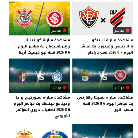
مباشر
مباشر
مشاهدة
مباراة
أتلتيكو
مشاهدة
مباراة
كورينثيانز
باراناينسي
وفيتوريا
بث
مباشر
وإنترناسيونال
بث
مباشر
اليوم
اليوم
7-8-2026
قمة
باراداو
6-8-2026
قمة
نيو
كيميكا
أرينا
مباشر
مباشر
مشاهدة
مباراة
بنفيكا
وهارتس
مشاهدة مباراة سبورتينج براجا
بث
مباشر
اليوم
6-8-2026
قمة
ودينامو مينسك بث مباشر اليوم
ملعب
النور
6-8-2026 تصفيات دوري المؤتمر
الأوروبي