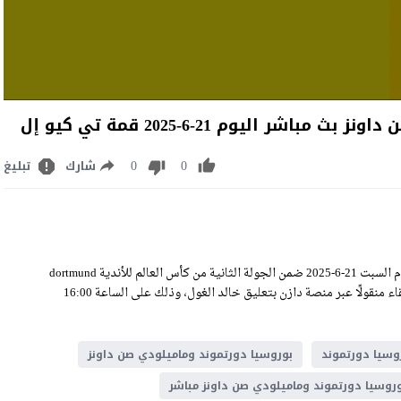
اليوم 21-6-2025 قمة تي كيو إل
0
0
شارك
تبليغ
مشاهدة مباراة بوروسيا دورتموند وماميلودي صن داونز بث مباشر اليوم السبت 21-6-2025 ضمن الجولة الثانية من كأس العالم للأندية dortmund
vs mamelodi sundowns live stream على ملعب تي كيو إل، وسيكون اللقاء منقولًا عبر منصة دازن بتعليق خالد الغول، وذلك على الساعة 16:00
وسيا دورتموند
بوروسيا دورتموند وماميلودي صن داونز
روسيا دورتموند وماميلودي صن داونز مباشر