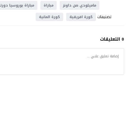
ماميلودي صن داونز
مباراة
مباراة بوروسيا دورت
تصنيفات
كورة افريقية
كورة المانية
0 التعليقات
موقع يلا شوت
© 2023 جميع الحقوق محفوظة.