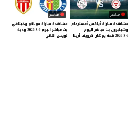
مباشر
مباشر
مشاهدة
مباراة
أياكس
أمستردام
مشاهدة
مباراة
موناكو
وخيتافي
وشيلبورن
بث
مباشر
اليوم
بث
مباشر
اليوم
6-8-2026
ودية
6-8-2026
قمة
يوهان
كرويف
أرينا
لويس
الثاني