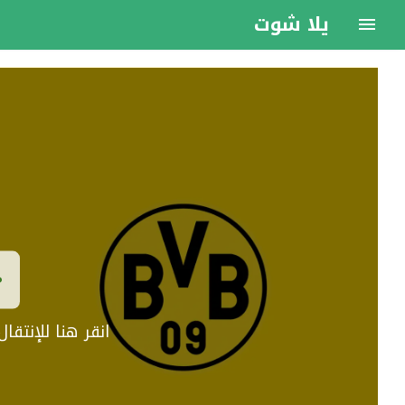
يلا شوت
انقر هنا للإنتق