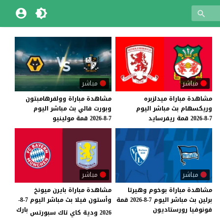
مباشر
مباشر
مشاهدة
مباراة
ميدلزبره
مشاهدة
مباراة
وولفرهامبتون
وريكسهام
بث
مباشر
اليوم
وبورت
فالي
بث
مباشر
اليوم
7-8-2026
قمة
ريفرسايد
7-8-2026
قمة
مولينيو
مباشر
مباشر
مشاهدة
مباراة
بوخوم
وهيرتا
مشاهدة مباراة بايرن ميونخ
برلين
بث
مباشر
اليوم
7-8-2026
قمة
وأستون فيلا بث مباشر اليوم 7-8-
فونوفيا
رورستاديون
بارك
2026 ودية كاي تاك سبورتس