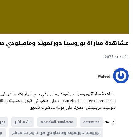
مشاهدة مباراة بوروسيا دورتموند وماميلودي صن داونز بث مباشر 
21 يونيو 2025
Waleed
بتوقيت غرينيتش حصريًا على موقع يلا شوت فيديو.
اوسمة
dortmund
mamelodi sundowns
بث مباشر
بور
بوروسيا دورتموند وماميلودي صن داونز بث مباشر
بو