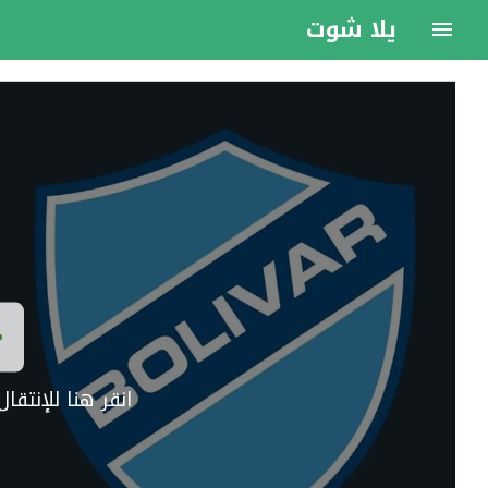
يلا شوت
انقر هنا للإنتق