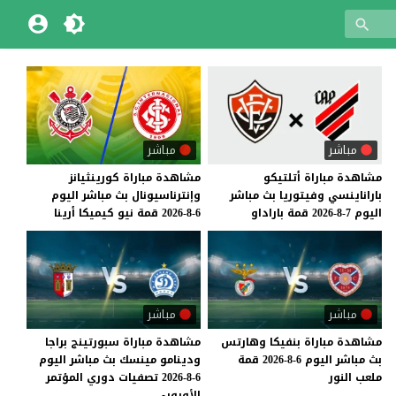
مباشر
مباشر
مشاهدة
مباراة
أتلتيكو
مشاهدة
مباراة
كورينثيانز
باراناينسي
وفيتوريا
بث
مباشر
وإنترناسيونال
بث
مباشر
اليوم
اليوم
7-8-2026
قمة
باراداو
6-8-2026
قمة
نيو
كيميكا
أرينا
مباشر
مباشر
مشاهدة
مباراة
بنفيكا
وهارتس
مشاهدة مباراة سبورتينج براجا
بث
مباشر
اليوم
6-8-2026
قمة
ودينامو مينسك بث مباشر اليوم
ملعب
النور
6-8-2026 تصفيات دوري المؤتمر
الأوروبي