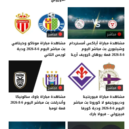
مباشر
مباشر
مشاهدة
مباراة
أياكس
أمستردام
مشاهدة
مباراة
موناكو
وخيتافي
وشيلبورن
بث
مباشر
اليوم
بث
مباشر
اليوم
6-8-2026
ودية
6-8-2026
قمة
يوهان
كرويف
أرينا
لويس
الثاني
مباشر
مباشر
مشاهدة مباراة فيورنتينا
مشاهدة
مباراة
باوك
سالونيكا
وديبورتيفو لا كورونا بث مباشر
وأندرلخت
بث
مباشر
اليوم
6-8-2026
اليوم 6-8-2026 ودية كورفا
قمة
تومبا
فييزولي – فيولا بارك