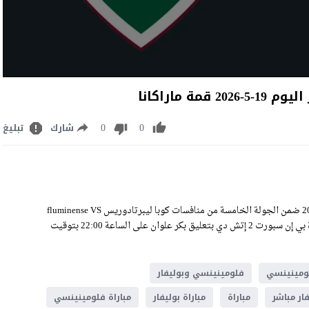
 ماراكانا
0
0
شارك
تبليغ
مشاهدة مباراة فلومينينسي وبوليفار بث مباشر اليوم الثلاثاء 19-5-2026 ضمن الجولة الخامسة من منافسات كوبا ليبرتادوريس fluminense VS
bolivar Live Stream على ملعب ماراكانا، وسيكون اللقاء منقولًا عبر قناة بي إن سبورت 2 إتش دي بتعليق بكر علوان على الساعة 22:00 بتوقيت
ومينينسي
فلومينينسي وبوليفار
ار مباشر
مباراة
مباراة بوليفار
مباراة فلومينينسي