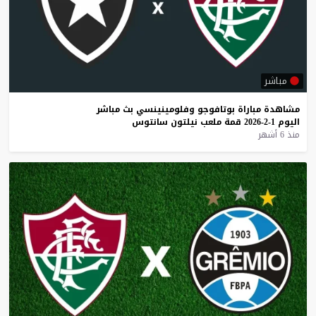
مباشر
مشاهدة
مباراة
بوتافوجو
وفلومينينسي
بث
مباشر
اليوم
1-2-2026
قمة
ملعب
نيلتون
سانتوس
منذ 6 أشهر