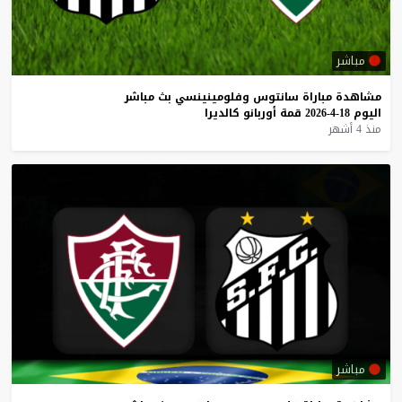
مباشر
مشاهدة
مباراة
سانتوس
وفلومينينسي
بث
مباشر
اليوم
18-4-2026
قمة
أوربانو
كالديرا
منذ 4 أشهر
مباشر