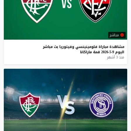
مباشر
مشاهدة
مباراة
فلومينينسي
وفيتوريا
بث
مباشر
اليوم
9-5-2026
قمة
ماراكانا
منذ 3 أشهر