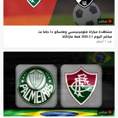
مباشر
مشاهدة
مباراة
فلومينينسي
وفاسكو
دا
جاما
بث
مباشر
اليوم
1-3-2026
قمة
ماراكانا
منذ 5 أشهر
مباشر