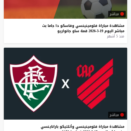
مباشر
مشاهدة
مباراة
فلومينينسي
وفاسكو
دا
جاما
بث
مباشر
اليوم
19-3-2026
قمة
ساو
جانواريو
منذ 5 أشهر
مباشر
مشاهدة
مباراة
فلومينينسي
وأتلتيكو
باراناينسي