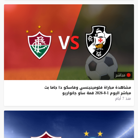
مباشر
مشاهدة
مباراة
فلومينينسي
وفاسكو
دا
جاما
بث
مباشر
اليوم
1-8-2026
قمة
ساو
جانواريو
منذ 7 أيام