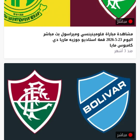
مباشر
مشاهدة
مباراة
فلومينينسي
وميراسول
بث
مباشر
اليوم
23-5-2026
قمة
استاديو
جوزيه
ماريا
دي
كامبوس
مايا
منذ 3 أشهر
مباشر