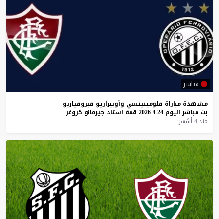
مباشر
مشاهدة
مباراة
فلومينينسي
وأوبيراريو
فيروفياريو
بث
مباشر
اليوم
24-4-2026
قمة
استاد
جيرمانو
كروغر
منذ 4 أشهر