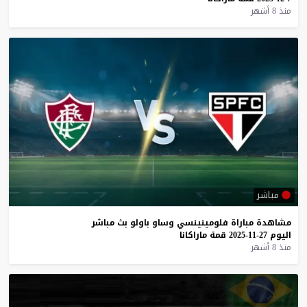
منذ 8 أشهر
مباشر
مشاهدة
مباراة
فلومينينسي
وساو
باولو
بث
مباشر
اليوم
27-11-2025
قمة
ماراكانا
منذ 8 أشهر