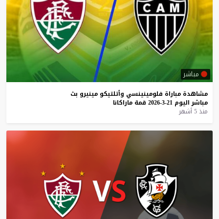
مباشر
مشاهدة
مباراة
فلومينينسي
وأتلتيكو
مينيرو
بث
مباشر
اليوم
21-3-2026
قمة
ماراكانا
منذ 5 أشهر