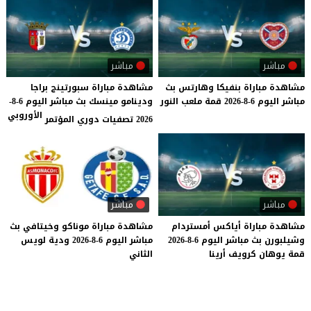
مباشر
مباشر
مشاهدة
مباراة
بنفيكا
وهارتس
بث
مشاهدة مباراة سبورتينج براجا
مباشر
اليوم
6-8-2026
قمة
ملعب
النور
ودينامو مينسك بث مباشر اليوم 6-8-
الأوروبي
2026 تصفيات دوري المؤتمر
مباشر
مباشر
مشاهدة
مباراة
أياكس
أمستردام
مشاهدة
مباراة
موناكو
وخيتافي
بث
وشيلبورن
بث
مباشر
اليوم
6-8-2026
مباشر
اليوم
6-8-2026
ودية
لويس
قمة
يوهان
كرويف
أرينا
الثاني