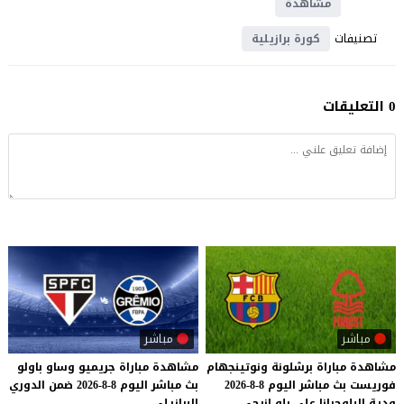
مشاهدة
تصنيفات
كورة برازيلية
0 التعليقات
مباشر
مباشر
مشاهدة
مباراة
برشلونة
ونوتينجهام
مشاهدة
مباراة
جريميو
وساو
باولو
فوريست
بث
مباشر
اليوم
8-8-2026
بث
مباشر
اليوم
8-8-2026
ضمن
الدوري
ودية
البلوجرانا
على
بلو
إنرجي
البرازيلي