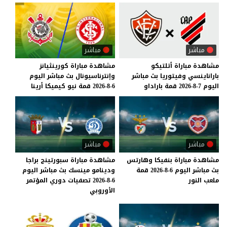
مباشر
مباشر
مشاهدة
مباراة
أتلتيكو
مشاهدة
مباراة
كورينثيانز
باراناينسي
وفيتوريا
بث
مباشر
وإنترناسيونال
بث
مباشر
اليوم
اليوم
7-8-2026
قمة
باراداو
6-8-2026
قمة
نيو
كيميكا
أرينا
مباشر
مباشر
مشاهدة
مباراة
بنفيكا
وهارتس
مشاهدة مباراة سبورتينج براجا
بث
مباشر
اليوم
6-8-2026
قمة
ودينامو مينسك بث مباشر اليوم
ملعب
النور
6-8-2026 تصفيات دوري المؤتمر
الأوروبي