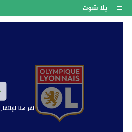
يلا شوت
انقر هنا للإنتق