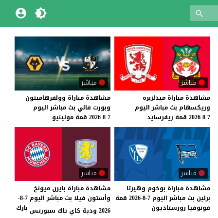
مباشر
مباشر
مشاهدة
مباراة
ميدلزبره
مشاهدة
مباراة
وولفرهامبتون
وريكسهام
بث
مباشر
اليوم
وبورت
فالي
بث
مباشر
اليوم
7-8-2026
قمة
ريفرسايد
7-8-2026
قمة
مولينيو
مباشر
مباشر
مشاهدة
مباراة
بوخوم
وهيرتا
مشاهدة مباراة بايرن ميونخ
برلين
بث
مباشر
اليوم
7-8-2026
قمة
وأستون فيلا بث مباشر اليوم 7-8-
فونوفيا
رورستاديون
بارك
2026 ودية كاي تاك سبورتس