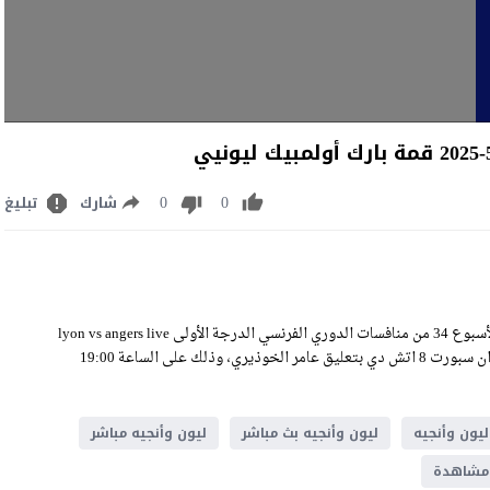
0
0
شارك
تبليغ
مشاهدة مباراة ليون وأنجيه بث مباشر اليوم السبت 17-5-2025 ضمن الأسبوع 34 من منافسات الدوري الفرنسي الدرجة الأولى lyon vs angers live
stream على ملعب بارك أولمبيك ليونيي، وسيكون اللقاء منقولًا عبر بي ان سبورت 8 اتش دي بتعليق عامر الخوذيري، وذلك على الساعة 19:00
ليون وأنجيه
ليون وأنجيه بث مباشر
ليون وأنجيه مباشر
مشاهدة