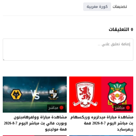
تصنيفات
كورة مغربية
0 التعليقات
مباشر
مباشر
مشاهدة
مباراة
ميدلزبره
وريكسهام
مشاهدة
مباراة
وولفرهامبتون
بث
مباشر
اليوم
7-8-2026
قمة
وبورت
فالي
بث
مباشر
اليوم
7-8-2026
ريفرسايد
قمة
مولينيو