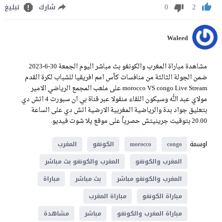
0
2
شارك
تبليغ
Waleed
مشاهدة مباراة المغرب والكونغو بث مباشر اليوم الجمعة 30-6-2023
ضمن الجولة الثالثة من منافسات كأس امم افريقيا للشباب لكرة القدم
morocco VS congo Live Stream على ملعب المجمع الرياضي الامير
مولاي عبد الله وسيكون اللقاء منقولا عبر قناة بي ان سبورت 4 اتش دي
بتعليق جواد بدة والرياضية المغربية الارضية اتش دي على الساعة
20.00 بتوقيت جرينيتش حصرياً على موقع يلا شوت فيديو.
اوسمة
congo
morocco
الكونغو
المغرب
المغرب والكونغو
المغرب والكونغو بث مباشر
المغرب والكونغو مباشر
بث مباشر
مباراة
مباراة الكونغو
مباراة المغرب
مباراة المغرب والكونغو
مباشر
مشاهدة