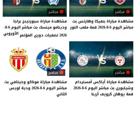
مباشر
مباشر
مشاهدة
مباراة
بنفيكا
وهارتس
بث
مشاهدة مباراة سبورتينج براجا
مباشر
اليوم
6-8-2026
قمة
ملعب
النور
ودينامو مينسك بث مباشر اليوم 6-8-
الأوروبي
2026 تصفيات دوري المؤتمر
مباشر
مباشر
مشاهدة
مباراة
أياكس
أمستردام
مشاهدة
مباراة
موناكو
وخيتافي
بث
وشيلبورن
بث
مباشر
اليوم
6-8-2026
مباشر
اليوم
6-8-2026
ودية
لويس
قمة
يوهان
كرويف
أرينا
الثاني