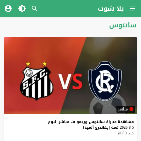
يلا شوت
سانتوس
مباشر
مشاهدة
مباراة
سانتوس
وريمو
بث
مباشر
اليوم
5-8-2026
قمة
إيفاندرو
ألميدا
منذ 3 أيام