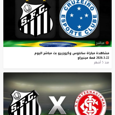
مباشر
مشاهدة
مباراة
سانتوس
وكروزيرو
بث
مباشر
اليوم
22-3-2026
قمة
مينيراو
منذ 5 أشهر