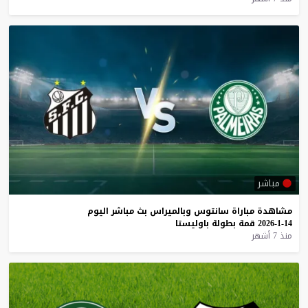
مباشر
مشاهدة
مباراة
سانتوس
وبالميراس
بث
مباشر
اليوم
14-1-2026
قمة
بطولة
باوليستا
منذ 7 أشهر