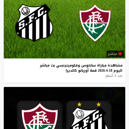
مباشر
مشاهدة
مباراة
سانتوس
وفلومينينسي
بث
مباشر
اليوم
18-4-2026
قمة
أوربانو
كالديرا
منذ 4 أشهر