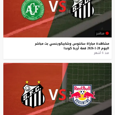
مباشر
مشاهدة
مباراة
سانتوس
وشابيكوينسي
بث
مباشر
اليوم
28-1-2026
قمة
أرينا
كوندا
منذ 6 أشهر