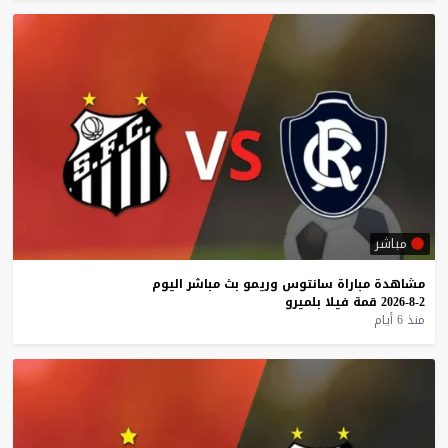
مباشر
مشاهدة
مباراة
سانتوس
وريمو
بث
مباشر
اليوم
2-8-2026
قمة
فيلا
بلميرو
منذ 6 أيام