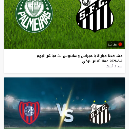
مباشر
مشاهدة
مباراة
بالميراس
وسانتوس
بث
مباشر
اليوم
2-5-2026
قمة
أليانز
باركي
منذ 3 أشهر