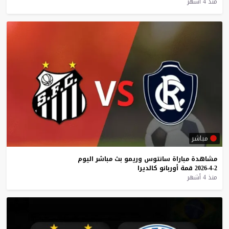
منذ 4 أشهر
مباشر
مشاهدة
مباراة
سانتوس
وريمو
بث
مباشر
اليوم
2-4-2026
قمة
أوربانو
كالديرا
منذ 4 أشهر