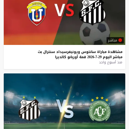
مباشر
مشاهدة
مباراة
سانتوس
ويونيفرسيداد
سنترال
بث
مباشر
اليوم
29-7-2026
قمة
أوربانو
كالديرا
منذ أسبوع واحد