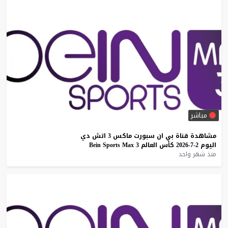
مباشر
مشاهدة
قناة
بي
ان
سبورت
ماكس
3
اتش
دي
اليوم
2-7-2026
كأس
العالم
3
Max
Sports
Bein
منذ شهر واحد