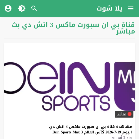
يلا شوت
قناة بي ان سبورت ماكس 3 اتش دي بث
مباشر
مباشر
مشاهدة
قناة
بي
ان
سبورت
ماكس
3
اتش
دي
اليوم
19-7-2026
كأس
العالم
3
Max
Sports
Bein
منذ 3 أسابيع