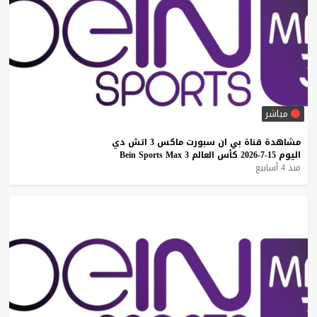
مباشر
مشاهدة
قناة
بي
ان
سبورت
ماكس
3
اتش
دي
اليوم
15-7-2026
كأس
العالم
3
Max
Sports
Bein
منذ 4 أسابيع