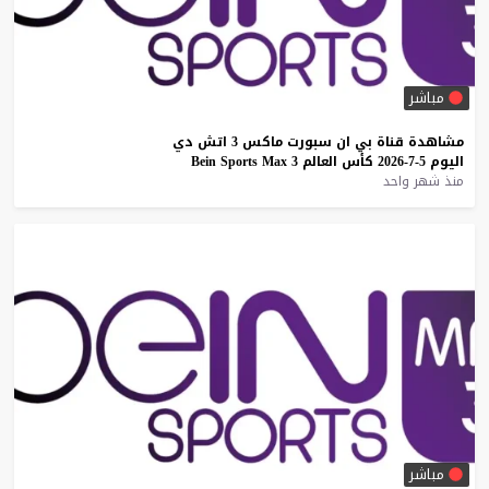
مباشر
مشاهدة
قناة
بي
ان
سبورت
ماكس
3
اتش
دي
اليوم
5-7-2026
كأس
العالم
3
Max
Sports
Bein
منذ شهر واحد
مباشر