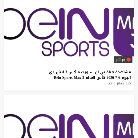
مباشر
مشاهدة
قناة
بي
ان
سبورت
ماكس
3
اتش
دي
اليوم
6-7-2026
كأس
العالم
3
Max
Sports
Bein
منذ شهر واحد