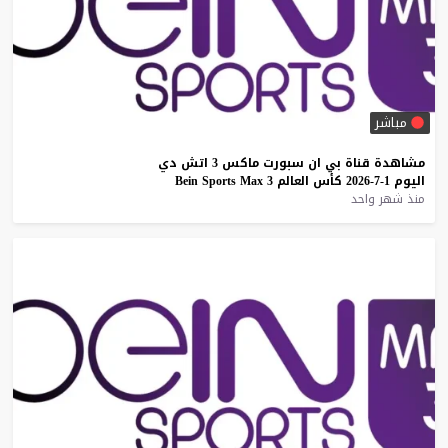
مباشر
مشاهدة
قناة
بي
ان
سبورت
ماكس
3
اتش
دي
اليوم
1-7-2026
كأس
العالم
3
Max
Sports
Bein
منذ شهر واحد